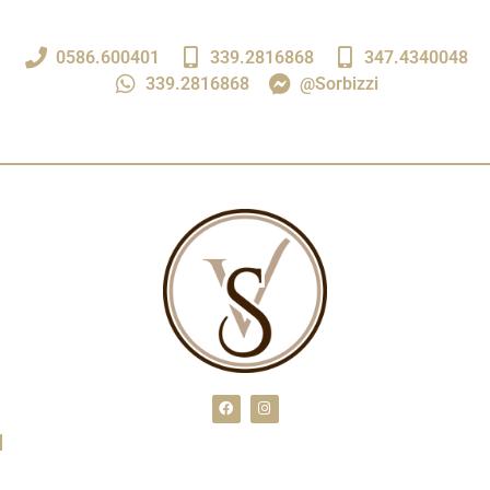
0586.600401
339.2816868
347.4340048
339.2816868
@Sorbizzi
Residence Villaggio I Sorbizzi S.r.l.
Via dei Cavalleggeri Sud, 44